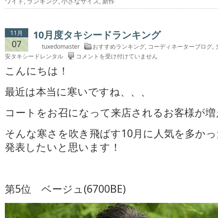
ワイト
,
ランキング
,
小さなサイズ
,
新作
10月度タキシードランキング
11月
07
tuxedomaster
おすすめランキング
,
コーディネーターブログ
,
10
安タキシードレンタル
コメントを受け付けていません
月
こんにちは！
度
タ
最近は本当に寒いですね、、、
キ
シ
コートをお召になって来店されるお客様が増
ー
ド
そんな寒さを吹き飛ばす10月に人気を多か
ラ
ン
発表したいと思います！
キ
ン
グ
は
第5位 ベージュ(6700BE)