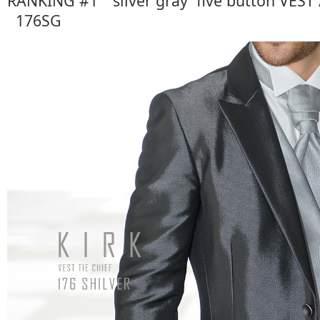
RANKING #1 silver gray five button VES
176SG