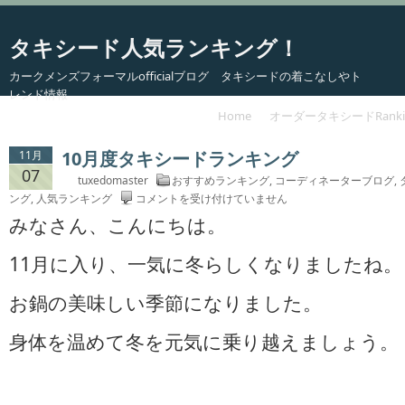
タキシード人気ランキング！
カークメンズフォーマルofficialブログ タキシードの着こなしやト
レンド情報
Home
オーダータキシードRanki
10月度タキシードランキング
11月
07
tuxedomaster
おすすめランキング
,
コーディネーターブログ
,
10
ング
,
人気ランキング
コメントを受け付けていません
月
みなさん、こんにちは。
度
タ
11月に入り、一気に冬らしくなりましたね。
キ
シ
お鍋の美味しい季節になりました。
ー
ド
身体を温めて冬を元気に乗り越えましょう。
ラ
ン
キ
ン