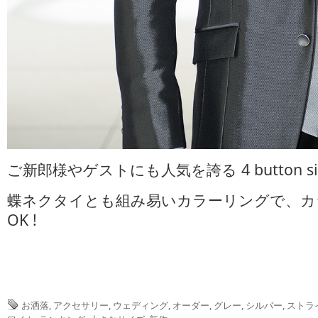
ご新郎様やゲストにも人気を誇る 4 button silver 
蝶ネクタイとも組み易いカラーリングで、カ
OK !
お洒落
,
アクセサリー
,
ウェディング
,
オーダー
,
グレー
,
シルバー
,
ストラ