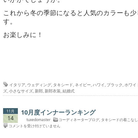
これから冬の季節になると人気のカラーも少
す。
お楽しみに！
イタリア
,
ウェディング
,
タキシード
,
ネイビー
,
ハワイ
,
ブラック
,
ホワイ
ズ
,
小さなサイズ
,
新郎
,
新郎衣装
,
結婚式
10月度インナーランキング
11月
14
tuxedomaster
コーディネーターブログ
,
タキシードの着こなし
10
コメントを受け付けていません
月
度