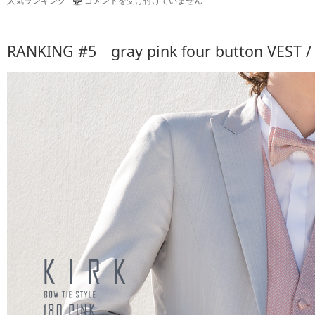
人気ランキング
コメントを受け付けていません
MAY
VEST
/
RANKING #5 gray pink four button VEST
TIE
RANKING
–
5
月
度
イ
ン
ナ
ー
ラ
ン
キ
ン
グ
は