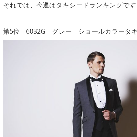
それでは、今週はタキシードランキングです
グ
は
第5位 6032G グレー ショールカラータ