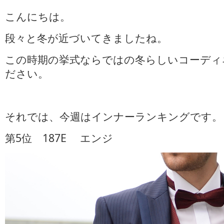
イ
こんにちは。
ン
ナ
段々と冬が近づいてきましたね。
ー
ラ
この時期の挙式ならではの冬らしいコーディ
ン
キ
ださい。
ン
グ
は
それでは、今週はインナーランキングです。
第5位 187E エンジ