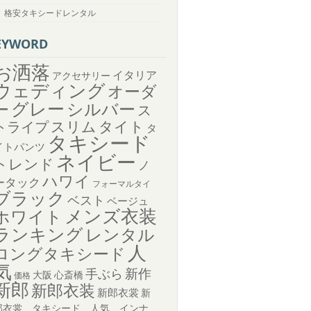
格安タキシードレンタル
EYWORD
お洒落
イタリア
アクセサリー
ウェディング
オーダ
グレー
シルバー
ー
ス
トライプ
スリム
タイト
タ
タキシード
イトパンツ
ネイビー
トレンド
ノ
ハワイ
ータック
フォーマルタイ
ブラック
ベスト
ベージュ
メンズ衣装
ホワイト
ランキング
レンタル
人
ロングタキシード
気
新作
手ぶら
大阪
心斎橋
価格
新郎
新郎衣装
新郎衣裳
新
郎衣裳、タキシード、人気、インナ