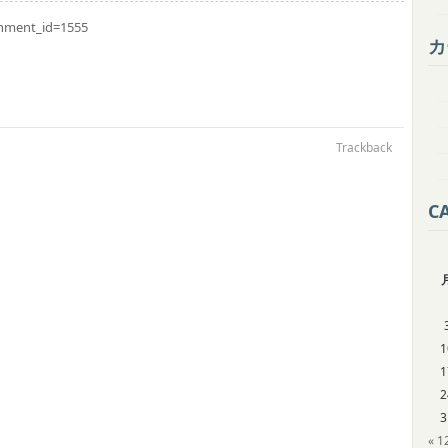
chment_id=1555
カ
Trackback
C
1
1
2
3
« 