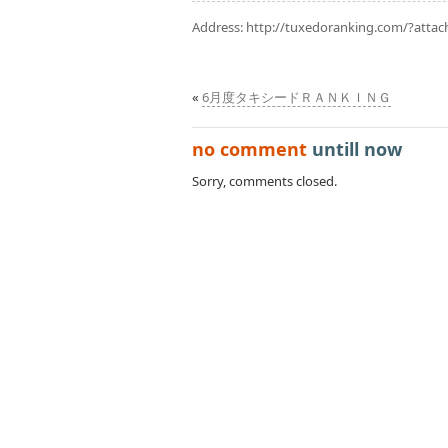
Address:
http://tuxedoranking.com/?atta
«
6月度タキシードＲＡＮＫＩＮＧ
no comment
untill now
Sorry, comments closed.