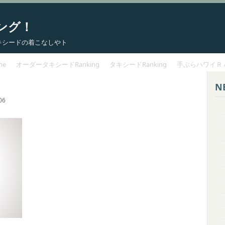
ング！
 タキシードの着こなしやト
me
オーダータキシードRanking
タキシードRanking
手ぶらハワイＲ
N
06