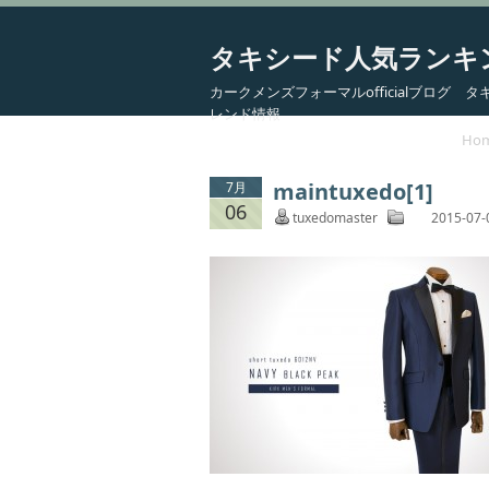
タキシード人気ランキ
カークメンズフォーマルofficialブログ
レンド情報
Ho
maintuxedo[1]
7月
06
tuxedomaster
2015-07-