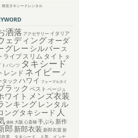
格安タキシードレンタル
EYWORD
お洒落
イタリア
アクセサリー
ウェディング
オーダ
グレー
シルバー
ー
ス
トライプ
スリム
タイト
タ
タキシード
イトパンツ
ネイビー
トレンド
ノ
ハワイ
ータック
フォーマルタイ
ブラック
ベスト
ベージュ
メンズ衣装
ホワイト
ランキング
レンタル
人
ロングタキシード
気
新作
手ぶら
大阪
心斎橋
価格
新郎
新郎衣装
新郎衣裳
新
郎衣裳、タキシード、人気、インナ