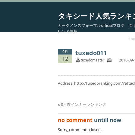
タキシード人気ランキ
カークメンズフォーマルofficialブログ
レンド情報
Ho
tuxedo011
9月
12
tuxedomaster
2016-09-
Address:
http://tuxedoranking.com/?atta
«
8月度インナーランキング
no comment
untill now
Sorry, comments closed.