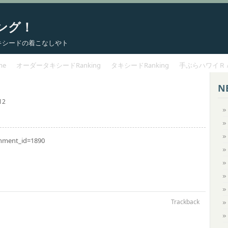
ング！
 タキシードの着こなしやト
me
オーダータキシードRanking
タキシードRanking
手ぶらハワイＲ
N
12
chment_id=1890
Trackback