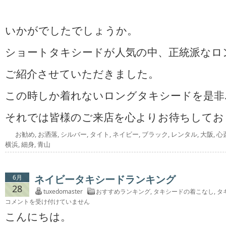
いかがでしたでしょうか。
ショートタキシードが人気の中、正統派なロ
ご紹介させていただきました。
この時しか着れないロングタキシードを是非
それでは皆様のご来店を心よりお待ちしてお
お勧め
,
お洒落
,
シルバー
,
タイト
,
ネイビー
,
ブラック
,
レンタル
,
大阪
,
心
横浜
,
細身
,
青山
ネイビータキシードランキング
6月
28
tuxedomaster
おすすめランキング
,
タキシードの着こなし
,
タ
コメントを受け付けていません
こんにちは。