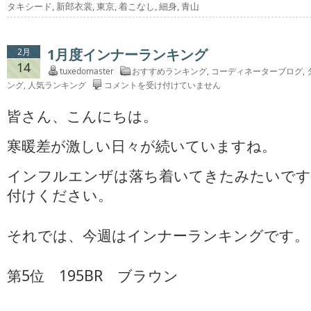
タキシード
,
新郎衣裳
,
東京
,
着こなし
,
細身
,
青山
1月度インナーランキング
2月
14
tuxedomaster
おすすめランキング
,
コーディネーターブログ
,
1
ング
,
人気ランキング
コメントを受け付けていません
月
皆さん、こんにちは。
度
イ
ン
寒暖差が激しい日々が続いていますね。
ナ
ー
インフルエンザは落ち着いてきたみたいです
ラ
付けください。
ン
キ
ン
それでは、今週はインナーランキングです。
グ
は
第5位 195BR ブラウン