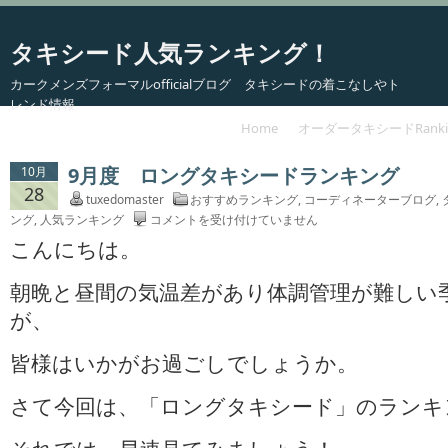
タキシード人気ランキング！
カークメンズフォーマルofficialブログ タキシードの着こなしやト
レンド情報
Home
オーダータキシードRanki
9月度 ロングタキシードランキング
10月
28
tuxedomaster
おすすめランキング
,
コーディネーターブログ
,
9
ング
,
人気ランキング
コメントを受け付けていません
月
こんにちは。
度
ロ
朝晩と昼間の気温差があり体調管理が難しい
ン
が、
グ
タ
皆様はいかがお過ごしでしょうか。
キ
シ
ー
さて今回は、「ロングタキシード」のランキ
ド
ラ