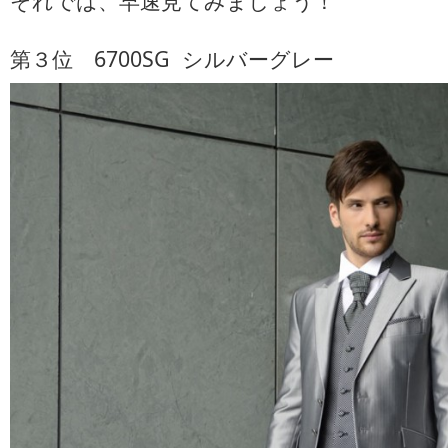
それでは、早速見てみましょう！
ン
キ
ン
第３位 6700SG シルバーグレー
グ
は