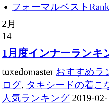
フォーマルベストRanki
2月
14
1月度インナーランキ
tuxedomaster
おすすめラ
ログ
,
タキシードの着こ
人気ランキング
2019-02-