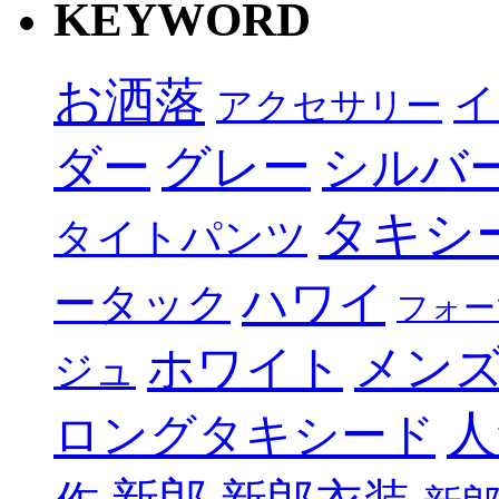
KEYWORD
お洒落
イ
アクセサリー
グレー
ダー
シルバ
タキシ
タイトパンツ
ハワイ
ータック
フォー
メン
ホワイト
ジュ
人
ロングタキシード