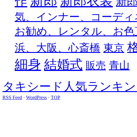
新郎
新郎衣装
作
新
気、インナー、コーディ
お勧め、レンタル、お色
浜、大阪、心斎橋
東京
細身
結婚式
青山
販売
タキシード人気ランキン
RSS Feed
·
WordPress
·
TOP