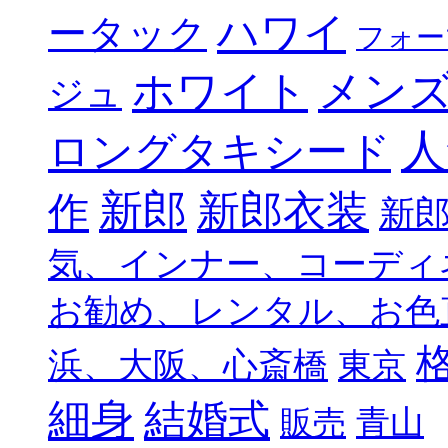
ハワイ
ータック
フォー
メン
ホワイト
ジュ
人
ロングタキシード
新郎
新郎衣装
作
新
気、インナー、コーディ
お勧め、レンタル、お色
浜、大阪、心斎橋
東京
細身
結婚式
青山
販売