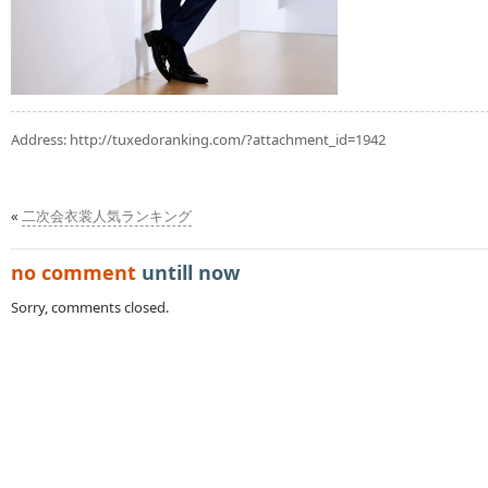
Address:
http://tuxedoranking.com/?attachment_id=1942
«
二次会衣裳人気ランキング
no comment
untill now
Sorry, comments closed.