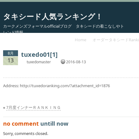
タキシード人気ランキング！
カークメンズフォーマルofficialブログ タキシードの着こなしやト
レンド情報
Home
オーダータキシードRanki
tuxedo01[1]
8月
13
tuxedomaster
2016-08-13
Address:
http://tuxedoranking.com/?attachment_id=1876
«
7月度インナーＲＡＮＫＩＮＧ
no comment
untill now
Sorry, comments closed.