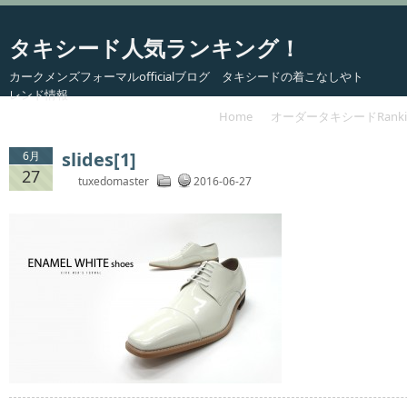
タキシード人気ランキング！
カークメンズフォーマルofficialブログ タキシードの着こなしやト
レンド情報
Home
オーダータキシードRanki
slides[1]
6月
27
tuxedomaster
2016-06-27