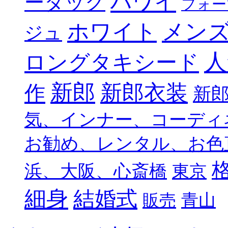
ハワイ
ータック
フォー
メン
ホワイト
ジュ
人
ロングタキシード
新郎
新郎衣装
作
新
気、インナー、コーディ
お勧め、レンタル、お色
浜、大阪、心斎橋
東京
細身
結婚式
青山
販売